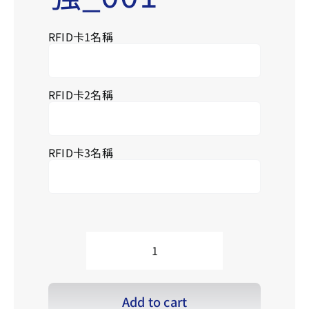
RFID卡1名稱
Se
for
RFID卡2名稱
RFID卡3名稱
S_Strong_001
強
_001
quantity
Add to cart