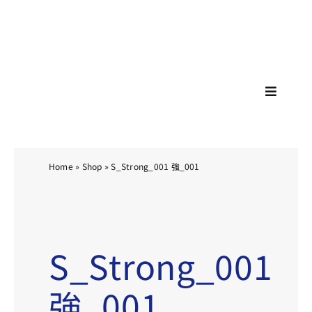
Skip
🚗🚕
to
content
Toggle
Navigat
Home
»
Shop
»
S_Strong_001 強_001
S_Strong_001
強_001