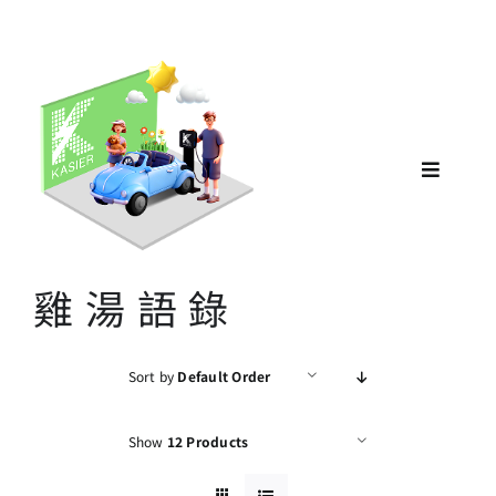
Skip
KA
to
content
Toggle
Navigat
雞湯語錄
Sort by
Default Order
Show
12 Products