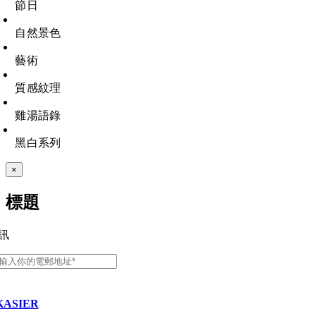
節日
自然景色
藝術
質感紋理
雞湯語錄
黑白系列
Close
×
product
quick
標題
view
訊
KASIER