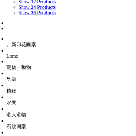
Show
12 Products
Show
24 Products
Show
36 Products
。新印花圖案
Lomo
寵物・動物
昆蟲
植物
水果
港人港物
石紋圖案