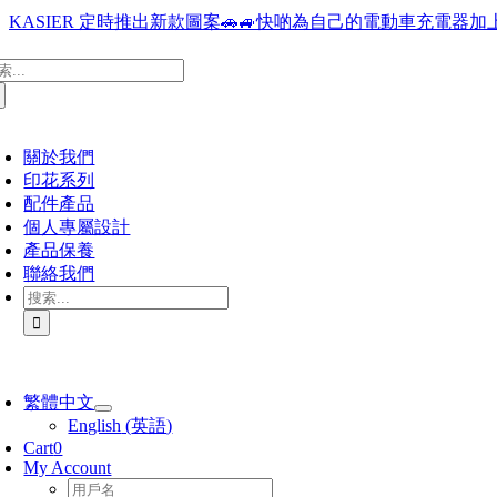
Skip
KASIER 定時推出新款圖案🚗🚙快啲為自己的電動車充電器加上
to
content
oggle
：
avigation
關於我們
印花系列
配件產品
個人專屬設計
產品保養
聯絡我們
搜
索
結
果：
oggle
avigation
繁體中文
English
(
英語
)
Cart
0
My Account
Username: