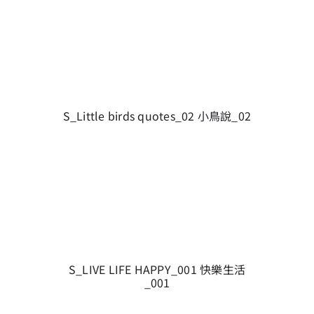
S_Little birds quotes_02 小鳥說_02
S_LIVE LIFE HAPPY_001 快樂生活
_001