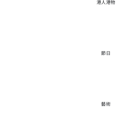
港人港物
節日
藝術