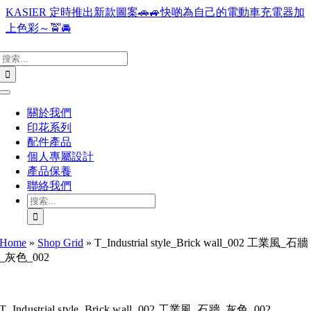
Skip
KASIER 定時推出新款圖案🚗🚙快啲為自己的電動車充電器加
to
上色彩～🚖🚘
content
搜
索
結
Toggle
果：
Navigation
關於我們
印花系列
配件產品
個人專屬設計
產品保養
聯絡我們
搜
索
結
Home
»
Shop Grid
»
T_Industrial style_Brick wall_002 工業風_石牆
果：
_灰色_002
T_Industrial style_Brick wall_002 工業風_石牆_灰色_002