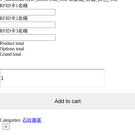
RFID卡1名稱
RFID卡2名稱
RFID卡3名稱
Product total
Options total
Grand total
T_Industrial
style_Brick
wall_002
工
業
風
Add to cart
_
石
牆
Categories:
石紋圖案
_
Close
×
灰
product