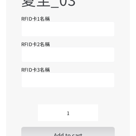
搜
索
RFID卡1名稱
結
果
RFID卡2名稱
RFID卡3名稱
PA_Summer
Solstice_03
夏
至
Add to cart