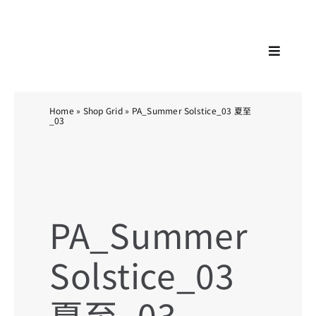
Skip
KA
to
content
Toggle
Navigat
Home
»
Shop Grid
»
PA_Summer Solstice_03 夏至
_03
PA_Summer
Solstice_03
夏至_03