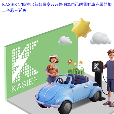
Skip
KASIER 定時推出新款圖案🚗🚙快啲為自己的電動車充電器加
to
上色彩～🚖🚘
content