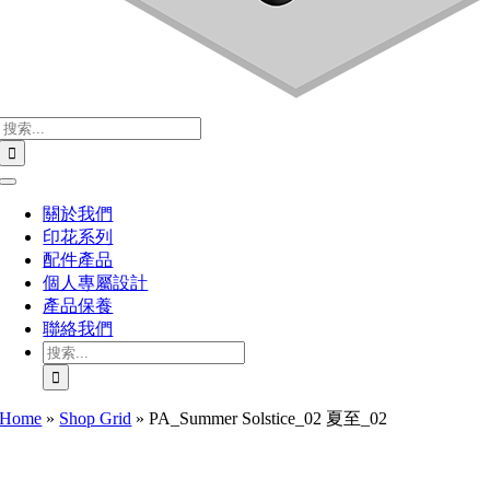
搜
索
結
Toggle
果：
Navigation
關於我們
印花系列
配件產品
個人專屬設計
產品保養
聯絡我們
搜
索
結
Home
»
Shop Grid
»
PA_Summer Solstice_02 夏至_02
果：