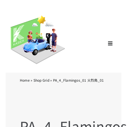
Skip
KA
to
content
Toggle
Navigat
Home
»
Shop Grid
»
PA_4_Flamingos_01 火烈鳥_01
PA_4_Flamingo