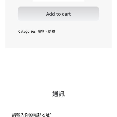
火
烈
鳥
Add to cart
_01
quantity
Categories:
寵物・動物
通訊