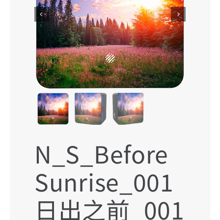


聯絡我們
搜
索
結
果：
N_S_Before
Sunrise_001
日出之前_001