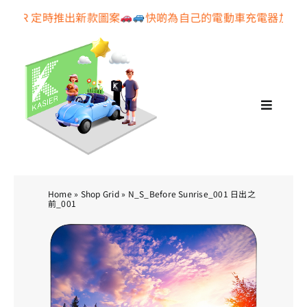
Skip
SIER 定時推出新款圖案
快啲為自己的電動車充電器加上色
to
content
Toggle
Navigat
關於我們
印花系列
Home
»
Shop Grid
»
N_S_Before Sunrise_001 日出之
前_001
配件產品
個人專屬設計
產品保養