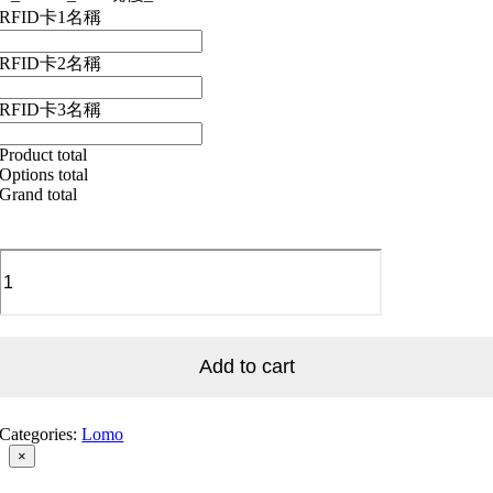
RFID卡1名稱
RFID卡2名稱
RFID卡3名稱
Product total
Options total
Grand total
L_Sunset_005
晚
霞
_005
quantity
Add to cart
Categories:
Lomo
Close
×
product
quick