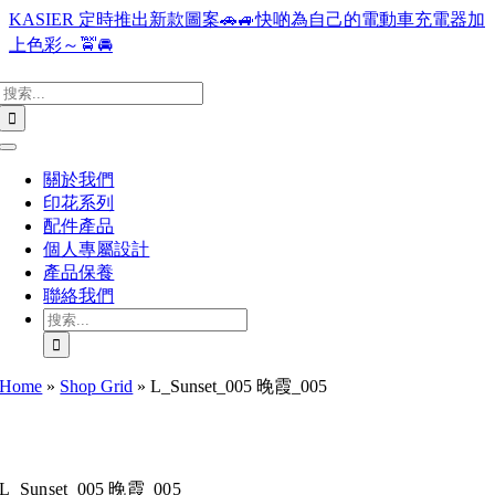
Skip
KASIER 定時推出新款圖案🚗🚙快啲為自己的電動車充電器加
to
上色彩～🚖🚘
content
搜
索
結
Toggle
果：
Navigation
關於我們
印花系列
配件產品
個人專屬設計
產品保養
聯絡我們
搜
索
結
Home
»
Shop Grid
»
L_Sunset_005 晚霞_005
果：
L_Sunset_005 晚霞_005