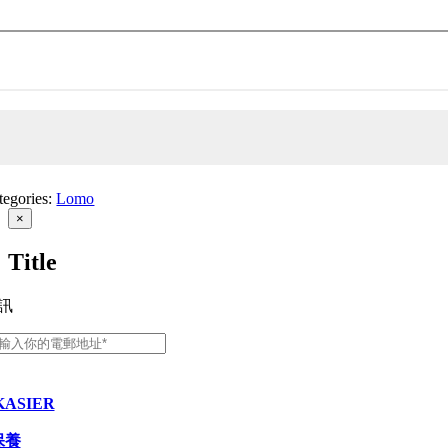
Seaside_004
04
ntity
tegories:
Lomo
Close
×
product
quick
Title
view
訊
KASIER
保養