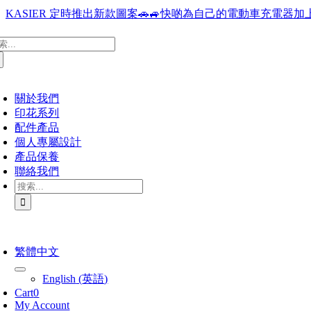
Skip
KASIER 定時推出新款圖案🚗🚙快啲為自己的電動車充電器加上
to
content
oggle
：
avigation
關於我們
印花系列
配件產品
個人專屬設計
產品保養
聯絡我們
搜
索
結
果：
oggle
avigation
繁體中文
English
(
英語
)
Cart
0
My Account