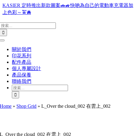
Skip
KASIER 定時推出新款圖案🚗🚙快啲為自己的電動車充電器加
to
上色彩～🚖🚘
content
搜
索
結
Toggle
果：
Navigation
關於我們
印花系列
配件產品
個人專屬設計
產品保養
聯絡我們
搜
索
結
Home
»
Shop Grid
»
L_Over the cloud_002 在雲上_002
果：
L_Over the cloud_002 在雲上_002