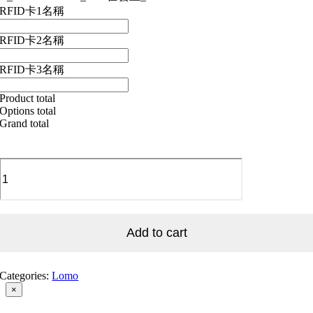
RFID卡1名稱
RFID卡2名稱
RFID卡3名稱
Product total
Options total
Grand total
L_Over
the
cloud_002
在
雲
上
Add to cart
_002
quantity
Categories:
Lomo
Close
×
product
quick