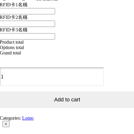
RFID卡1名稱
RFID卡2名稱
RFID卡3名稱
Product total
Options total
Grand total
L_Goldfish_004
幻
影
_
金
Add to cart
魚
_004
quantity
Categories:
Lomo
Close
×
product
quick