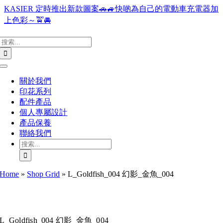
Skip
KASIER 定時推出新款圖案🚗🚙快啲為自己的電動車充電器加
to
上色彩～🚖🚘
content
搜
索
結
Toggle
果：
Navigation
關於我們
印花系列
配件產品
個人專屬設計
產品保養
聯絡我們
搜
索
結
Home
»
Shop Grid
»
L_Goldfish_004 幻影_金魚_004
果：
L_Goldfish_004 幻影_金魚_004