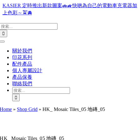
Skip
KASIER 定時推出新款圖案🚗🚙快啲為自己的電動車充電器加
to
上色彩～🚖🚘
content
搜
索
結
Toggle
果：
Navigation
關於我們
印花系列
配件產品
個人專屬設計
產品保養
聯絡我們
搜
索
結
Home
»
Shop Grid
»
HK_ Mosaic Tiles_05 地磚_05
果：
HK_ Mosaic Tiles_05 地磚_05