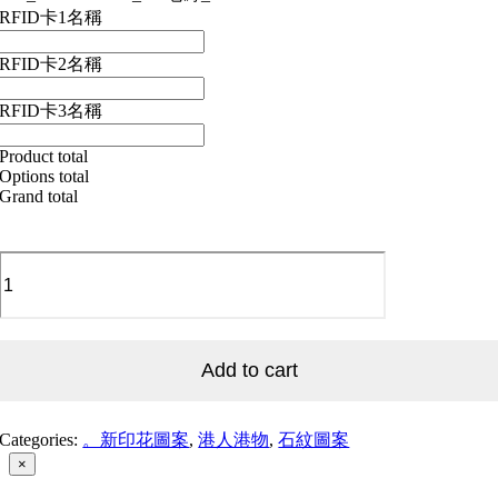
RFID卡1名稱
RFID卡2名稱
RFID卡3名稱
Product total
Options total
Grand total
HK_
Mosaic
Tiles_05
地
磚
_05
Add to cart
quantity
Categories:
。新印花圖案
,
港人港物
,
石紋圖案
Close
×
product
quick