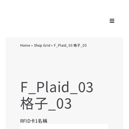
Skip
KA
to
content
Toggle
Navigat
Home
»
Shop Grid
»
F_Plaid_03 格子_03
F_Plaid_03
格子_03
RFID卡1名稱