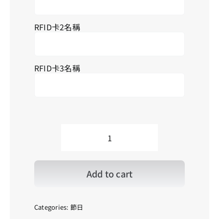
搜
索
RFID卡2名稱
結
果
RFID卡3名稱
F_Plaid_03
格
子
_03
Add to cart
quantity
Categories:
節日