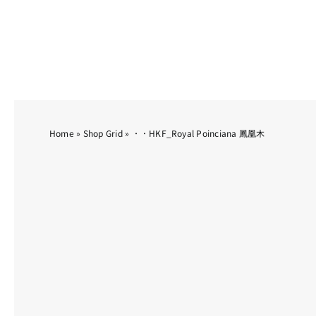
Skip
to
content
Home
»
Shop Grid
»
．．HKF_Royal Poinciana 鳳凰木