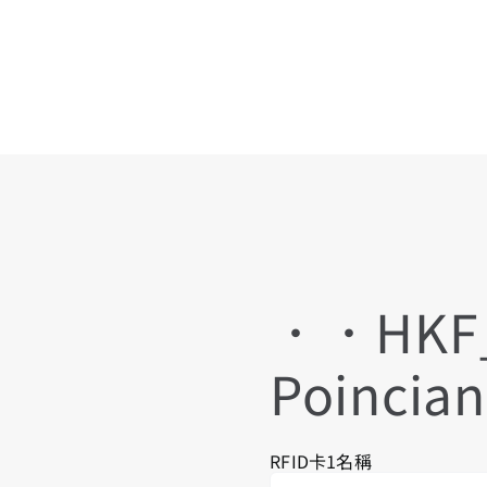
．．HKF_
Poinci
RFID卡1名稱