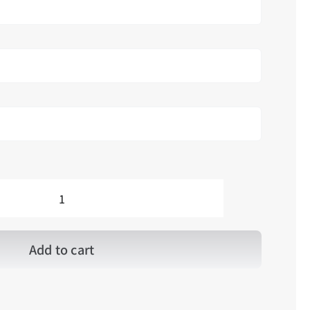
．．
HKF_Royal
Poinciana
鳳
Add to cart
凰
木
quantity