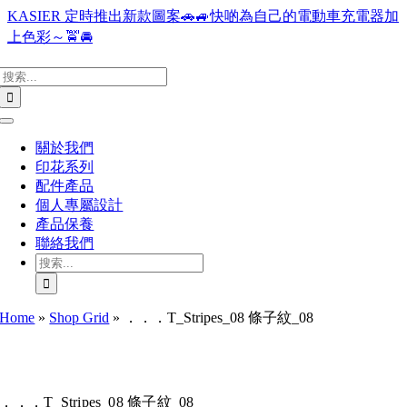
Skip
KASIER 定時推出新款圖案🚗🚙快啲為自己的電動車充電器加
to
上色彩～🚖🚘
content
搜
索
結
Toggle
果：
Navigation
關於我們
印花系列
配件產品
個人專屬設計
產品保養
聯絡我們
搜
索
結
Home
»
Shop Grid
»
．．．T_Stripes_08 條子紋_08
果：
．．．T_Stripes_08 條子紋_08