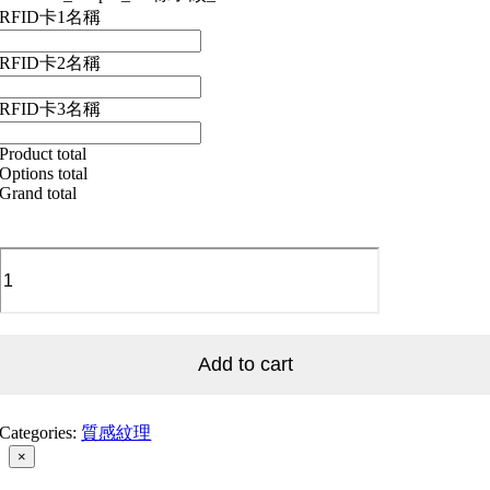
RFID卡1名稱
RFID卡2名稱
RFID卡3名稱
Product total
Options total
Grand total
．．．
T_Stripes_08
條
子
紋
Add to cart
_08
quantity
Categories:
質感紋理
Close
×
product
quick