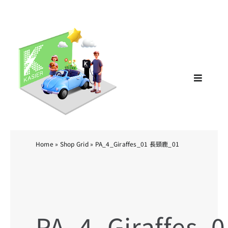
Skip
KA
to
content
Toggle
Navigat
Home
»
Shop Grid
»
PA_4_Giraffes_01 長頸鹿_01
PA_4_Giraffes_0