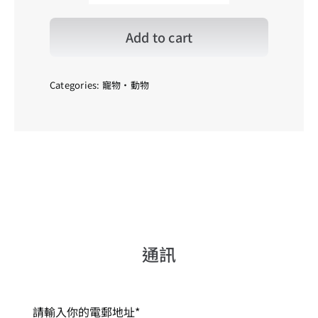
長
頸
鹿
Add to cart
_01
quantity
Categories:
寵物・動物
通訊