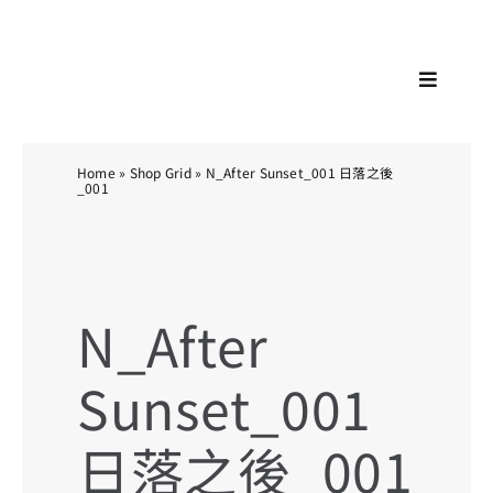
Skip
KA
to
content
Toggle
Navigat
Home
»
Shop Grid
»
N_After Sunset_001 日落之後
_001
N_After
Sunset_001
日落之後_001