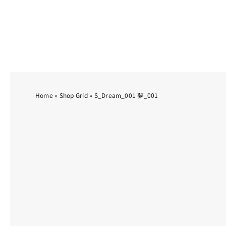
Skip
to
content
Home
»
Shop Grid
»
S_Dream_001 夢_001