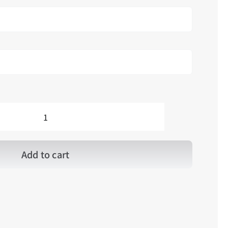
S_Dream_001
夢
_001
quantity
Add to cart