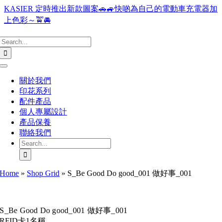
Skip
KASIER 定時推出新款圖案🚗🚙快啲為自己的電動車充電器加
to
上色彩～🚖🚘
content
Search
for:
Toggle
Navigation
關於我們
印花系列
配件產品
個人專屬設計
產品保養
聯絡我們
Search
for:
Home
»
Shop Grid
»
S_Be Good Do good_001 做好事_001
S_Be Good Do good_001 做好事_001
RFID卡1名稱