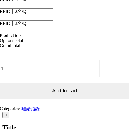
RFID卡2名稱
RFID卡3名稱
Product total
Options total
Grand total
S_Be
Good
Do
good_001
做
好
Add to cart
事
_001
quantity
Categories:
雞湯語錄
Close
×
product
quick
Title
view