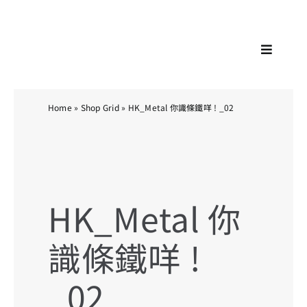
Skip
KA
to
content
Toggle
Navigat
Home
»
Shop Grid
»
HK_Metal 你識條鐵咩 ! _02
HK_Metal 你
識條鐵咩 !
_02