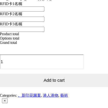
RFID卡1名稱
RFID卡2名稱
RFID卡3名稱
Product total
Options total
Grand total
90's_Videotape_01
90's
錄
影
帶
Add to cart
_01
quantity
Categories:
。新印花圖案
,
港人港物
,
藝術
Close
×
product
quick