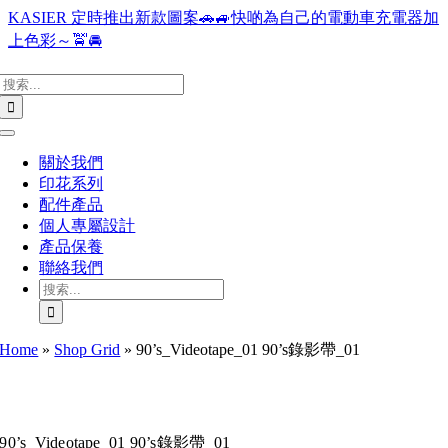
Skip
KASIER 定時推出新款圖案🚗🚙快啲為自己的電動車充電器加
to
上色彩～🚖🚘
content
搜
索
結
Toggle
果：
Navigation
關於我們
印花系列
配件產品
個人專屬設計
產品保養
聯絡我們
搜
索
結
Home
»
Shop Grid
»
90’s_Videotape_01 90’s錄影帶_01
果：
90’s_Videotape_01 90’s錄影帶_01