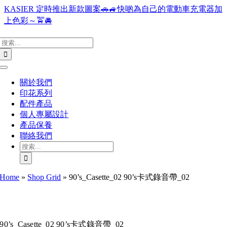
Skip
KASIER 定時推出新款圖案🚗🚙快啲為自己的電動車充電器加
to
上色彩～🚖🚘
content
搜
索
結
Toggle
果：
Navigation
關於我們
印花系列
配件產品
個人專屬設計
產品保養
聯絡我們
搜
索
結
Home
»
Shop Grid
»
90’s_Casette_02 90’s卡式錄音帶_02
果：
90’s_Casette_02 90’s卡式錄音帶_02