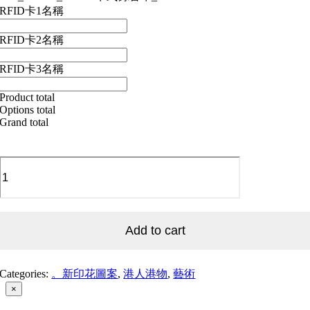
RFID卡1名稱
RFID卡2名稱
RFID卡3名稱
Product total
Options total
Grand total
90's_Casette_02
90's
卡
式
錄
Add to cart
音
帶
_02
quantity
Categories:
。新印花圖案
,
港人港物
,
藝術
Close
×
product
quick