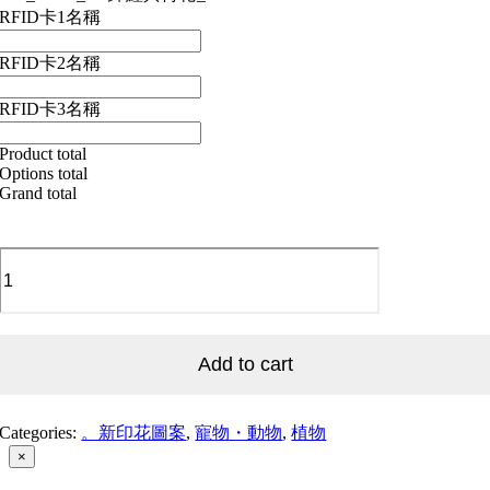
RFID卡1名稱
RFID卡2名稱
RFID卡3名稱
Product total
Options total
Grand total
Koi_Lotus_06
錦
鯉
與
荷
Add to cart
花
_06
quantity
Categories:
。新印花圖案
,
寵物・動物
,
植物
Close
×
product
quick