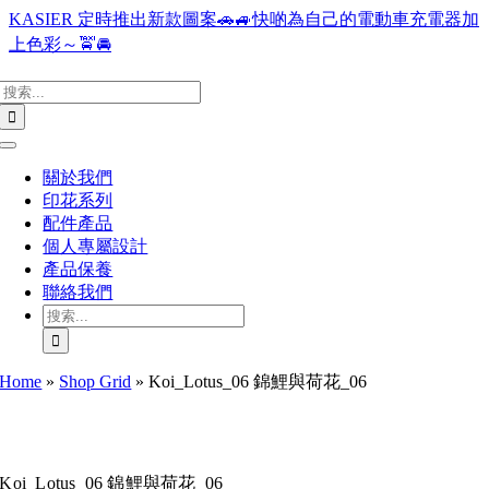
Skip
KASIER 定時推出新款圖案🚗🚙快啲為自己的電動車充電器加
to
上色彩～🚖🚘
content
搜
索
結
Toggle
果：
Navigation
關於我們
印花系列
配件產品
個人專屬設計
產品保養
聯絡我們
搜
索
結
Home
»
Shop Grid
»
Koi_Lotus_06 錦鯉與荷花_06
果：
Koi_Lotus_06 錦鯉與荷花_06