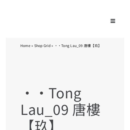
Skip
KA
to
content
Toggle
Navigat
Home
»
Shop Grid
»
··Tong Lau_09 唐樓【玖】
··Tong
Lau_09 唐樓
【玖】