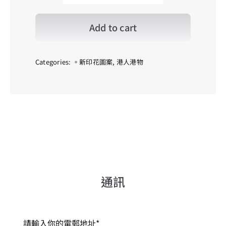
Lau_03_Color
唐
樓
Add to cart
【叁】
_
彩
quantity
Categories:
。新印花圖案
,
港人港物
通訊