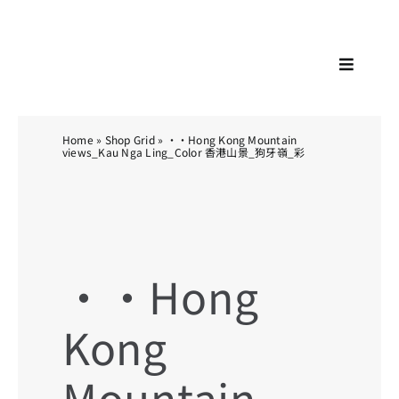
Skip
KA
to
content
Toggle
Navigat
Home
»
Shop Grid
»
··Hong Kong Mountain
views_Kau Nga Ling_Color 香港山景_狗牙嶺_彩
··Hong
Kong
Mountain