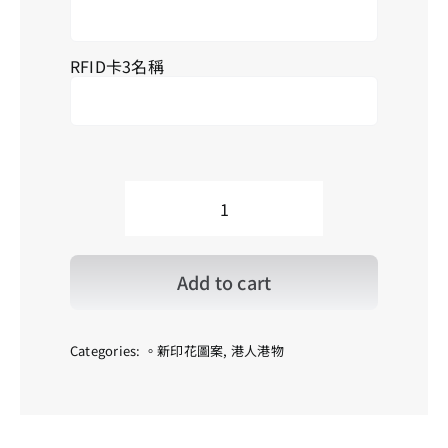
RFID卡3名稱
··Hong
Kong
Mountain
views_Kau
Add to cart
Nga
Ling_Color
香
港
Categories:
。新印花圖案
,
港人港物
山
景
_
狗
牙