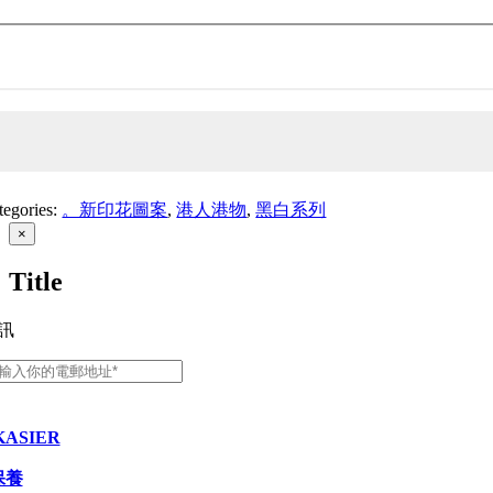
Hong
ng
untain
ews_Cape
Aguilar
tegories:
。新印花圖案
,
港人港物
,
黑白系列
Close
×
product
quick
Title
view
ntity
訊
KASIER
保養