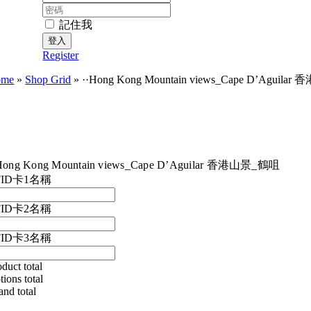
密
碼:
記住我
Register
ome
»
Shop Grid
»
··Hong Kong Mountain views_Cape D’Aguil
Hong Kong Mountain views_Cape D’Aguilar 香港山景_鶴咀
FID卡1名稱
FID卡2名稱
FID卡3名稱
duct total
tions total
and total