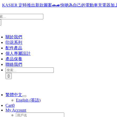
Skip
KASIER 定時推出新款圖案🚗🚙快啲為自己的電動車充電器加上
to
content
oggle
：
avigation
關於我們
印花系列
配件產品
個人專屬設計
產品保養
聯絡我們
搜
索
結
果：
oggle
avigation
繁體中文
English
(
英語
)
Cart
0
My Account
Username: